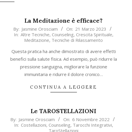
La Meditazione è efficace?
2023-
By:
Jasmine Orosciam
On:
21 Marzo 2023
In:
Altre Tecniche
,
Counseling
,
Crescita Spirituale
,
03-
Meditazione
,
Tecniche di Rilassamento
21
Questa pratica ha anche dimostrato di avere effetti
benefici sulla salute fisica. Ad esempio, può ridurre la
pressione sanguigna, migliorare la funzione
immunitaria e ridurre il dolore cronico…
CONTINUA A LEGGERE
Le TAROSTELLAZIONI
2022-
By:
Jasmine Orosciam
On:
6 Novembre 2022
In:
Costellazioni
,
Counseling
,
Tarocchi Integrativi
,
11-
TaroStellazioni