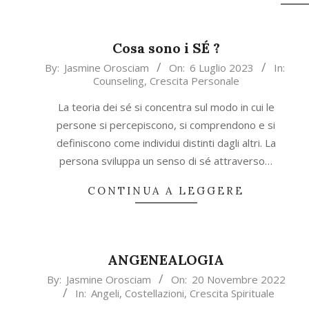
Cosa sono i SÉ ?
2023-
By:
Jasmine Orosciam
On:
6 Luglio 2023
In:
Counseling
,
Crescita Personale
07-
06
La teoria dei sé si concentra sul modo in cui le
persone si percepiscono, si comprendono e si
definiscono come individui distinti dagli altri. La
persona sviluppa un senso di sé attraverso…
CONTINUA A LEGGERE
ANGENEALOGIA
2022-
By:
Jasmine Orosciam
On:
20 Novembre 2022
In:
Angeli
,
Costellazioni
,
Crescita Spirituale
11-