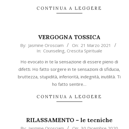
CONTINUA A LEGGERE
VERGOGNA TOSSICA
2021-
By:
Jasmine Orosciam
On:
21 Marzo 2021
In:
Counseling
,
Crescita Spirituale
03-
21
Ho evocato in te la sensazione di essere pieno di
difetti. Ho fatto sorgere in te sensazioni di sfiducia,
bruttezza, stupidità, inferiorità, indegnità, inutilità. Ti
ho fatto sentire…
CONTINUA A LEGGERE
RILASSAMENTO – le tecniche
2020-
By:
Jasmine Orosciam
On:
30 Dicembre 2020