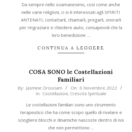
20
Da sempre nello sciamanesimo, così come anche
nelle varie religioni, ci si è interessati agli SPIRITI
ANTENATI, contattarli, chiamarli, pregarli, onorarli
per ringraziare e chiedere aiuto, consapevoli che la
loro benedizione …
CONTINUA A LEGGERE
COSA SONO le Costellazioni
Familiari
2022-
By:
Jasmine Orosciam
On:
6 Novembre 2022
In:
Costellazioni
,
Crescita Spirituale
11-
06
Le costellazioni familiari sono uno strumento
terapeutico che ha come scopo quello di rivelare e
sciogliere blocchi e dinamiche nascoste dentro di noi
che non permettono …