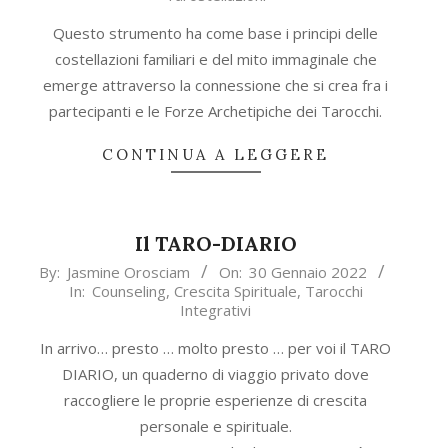
06
Questo strumento ha come base i principi delle
costellazioni familiari e del mito immaginale che
emerge attraverso la connessione che si crea fra i
partecipanti e le Forze Archetipiche dei Tarocchi.
CONTINUA A LEGGERE
Il TARO-DIARIO
2022-
By:
Jasmine Orosciam
On:
30 Gennaio 2022
In:
Counseling
,
Crescita Spirituale
,
Tarocchi
01-
Integrativi
30
In arrivo… presto … molto presto … per voi il TARO
DIARIO, un quaderno di viaggio privato dove
raccogliere le proprie esperienze di crescita
personale e spirituale.