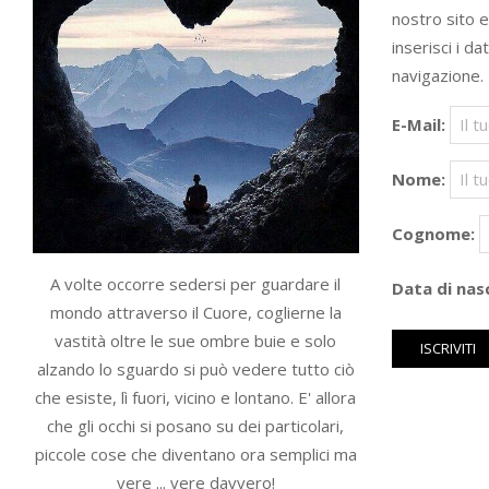
nostro sito 
inserisci i da
navigazione.
E-Mail:
Nome:
Cognome:
A volte occorre sedersi per guardare il
Data di nasc
mondo attraverso il Cuore, coglierne la
vastità oltre le sue ombre buie e solo
alzando lo sguardo si può vedere tutto ciò
che esiste, lì fuori, vicino e lontano. E' allora
che gli occhi si posano su dei particolari,
piccole cose che diventano ora semplici ma
vere ... vere davvero!