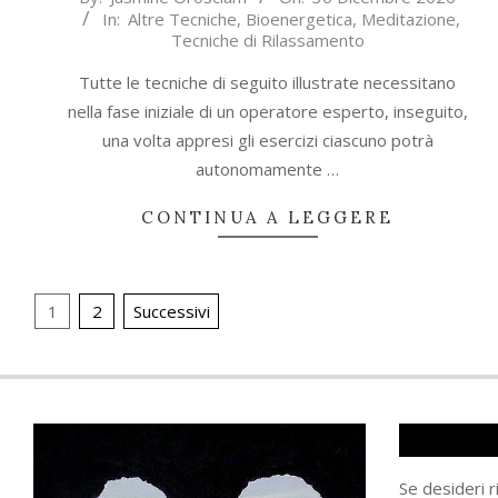
In:
Altre Tecniche
,
Bioenergetica
,
Meditazione
,
12-
Tecniche di Rilassamento
30
Tutte le tecniche di seguito illustrate necessitano
nella fase iniziale di un operatore esperto, inseguito,
una volta appresi gli esercizi ciascuno potrà
autonomamente …
CONTINUA A LEGGERE
Navigazione
1
2
Successivi
articoli
Se desideri 