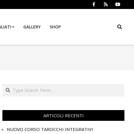
Search
LIATI
GALLERY
SHOP
Prim
Navi
Men
Search
ARTICOLI RECENTI
NUOVO CORSO TAROCCHI INTEGRATIVI