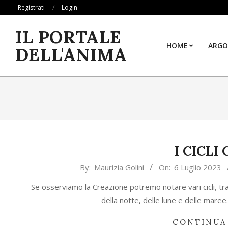
Skip
Registrati
Login
to
IL PORTALE
content
HOME
ARGO
DELL'ANIMA
I CICLI
2023-
By:
Maurizia Golini
On:
6 Luglio 2023
07-
Se osserviamo la Creazione potremo notare vari cicli, tra c
06
della notte, delle lune e delle maree
CONTINUA