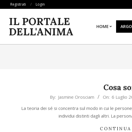
Skip
Registrati
Login
to
IL PORTALE
content
HOME
ARGO
DELL'ANIMA
Cosa so
2023-
By:
Jasmine Orosciam
On:
6 Luglio 
07-
La teoria dei sé si concentra sul modo in cui le perso
06
individui distinti dagli altri. La per
CONTINUA