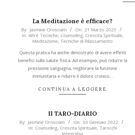
La Meditazione è efficace?
2023-
By:
Jasmine Orosciam
On:
21 Marzo 2023
In:
Altre Tecniche
,
Counseling
,
Crescita Spirituale
,
03-
Meditazione
,
Tecniche di Rilassamento
21
Questa pratica ha anche dimostrato di avere effetti
benefici sulla salute fisica. Ad esempio, può ridurre la
pressione sanguigna, migliorare la funzione
immunitaria e ridurre il dolore cronico…
CONTINUA A LEGGERE
Il TARO-DIARIO
2022-
By:
Jasmine Orosciam
On:
30 Gennaio 2022
In:
Counseling
,
Crescita Spirituale
,
Tarocchi
01-
Integrativi