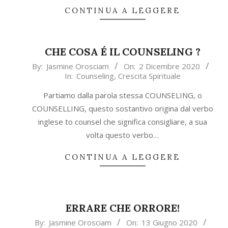
CONTINUA A LEGGERE
CHE COSA É IL COUNSELING ?
2020-
By:
Jasmine Orosciam
On:
2 Dicembre 2020
In:
Counseling
,
Crescita Spirituale
12-
02
Partiamo dalla parola stessa COUNSELING, o
COUNSELLING, questo sostantivo origina dal verbo
inglese to counsel che significa consigliare, a sua
volta questo verbo…
CONTINUA A LEGGERE
ERRARE CHE ORRORE!
2020-
By:
Jasmine Orosciam
On:
13 Giugno 2020