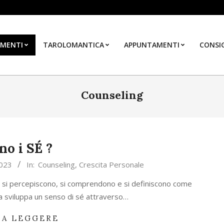
MENTI
TAROLOMANTICA
APPUNTAMENTI
CONSIG
Counseling
no i SÉ ?
2023
In:
Counseling
,
Crescita Personale
ne si percepiscono, si comprendono e si definiscono come
sona sviluppa un senso di sé attraverso…
 A LEGGERE