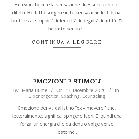
21
Ho evocato in te la sensazione di essere pieno di
difetti. Ho fatto sorgere in te sensazioni di sfiducia,
bruttezza, stupidità, inferiorità, indegnità, inutilità. Ti
ho fatto sentire…
CONTINUA A LEGGERE
EMOZIONI E STIMOLI
2020-
By:
Maria Fiume
On:
11 Dicembre 2020
In:
Bioenergetica
,
Coaching
,
Counseling
12-
11
Emozione deriva dal latino “ex – movere”’ che,
letteralmente, significa: spingere fuori. E’ quindi una
forza, un’energia che da dentro volge verso
l’esterno…