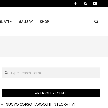
Search
LIATI
GALLERY
SHOP
Prim
Navi
Men
Search
ARTICOLI RECENTI
NUOVO CORSO TAROCCHI INTEGRATIVI