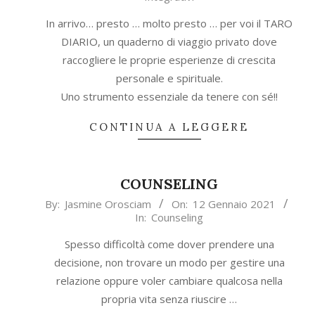
30
In arrivo… presto … molto presto … per voi il TARO
DIARIO, un quaderno di viaggio privato dove
raccogliere le proprie esperienze di crescita
personale e spirituale.
Uno strumento essenziale da tenere con sé!!
CONTINUA A LEGGERE
COUNSELING
2021-
By:
Jasmine Orosciam
On:
12 Gennaio 2021
In:
Counseling
01-
12
Spesso difficoltà come dover prendere una
decisione, non trovare un modo per gestire una
relazione oppure voler cambiare qualcosa nella
propria vita senza riuscire …