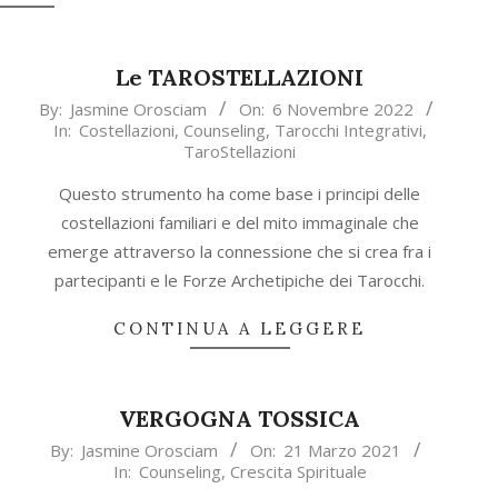
Le TAROSTELLAZIONI
2022-
By:
Jasmine Orosciam
On:
6 Novembre 2022
In:
Costellazioni
,
Counseling
,
Tarocchi Integrativi
,
11-
TaroStellazioni
06
Questo strumento ha come base i principi delle
costellazioni familiari e del mito immaginale che
emerge attraverso la connessione che si crea fra i
partecipanti e le Forze Archetipiche dei Tarocchi.
CONTINUA A LEGGERE
VERGOGNA TOSSICA
2021-
By:
Jasmine Orosciam
On:
21 Marzo 2021
In:
Counseling
,
Crescita Spirituale
03-