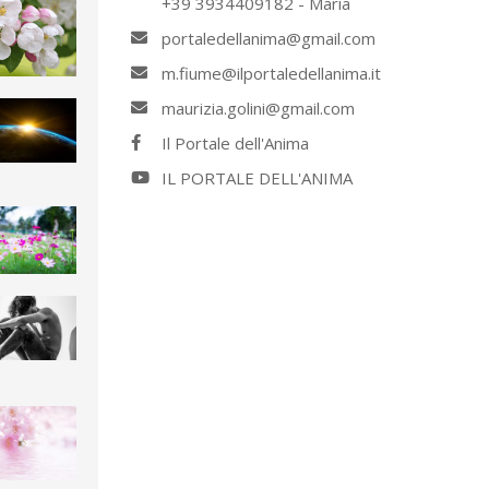
+39 3934409182 - Maria
portaledellanima@gmail.com
m.fiume@ilportaledellanima.it
maurizia.golini@gmail.com
Il Portale dell'Anima
IL PORTALE DELL'ANIMA