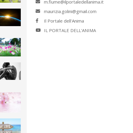
m.fiume@ilportaledellanima.it
maurizia.golini@gmail.com
Il Portale dell'Anima
IL PORTALE DELL'ANIMA