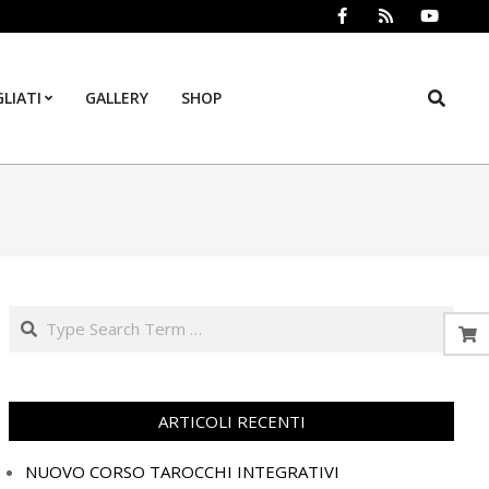
Search
LIATI
GALLERY
SHOP
Prim
Navi
Men
Search
ARTICOLI RECENTI
NUOVO CORSO TAROCCHI INTEGRATIVI