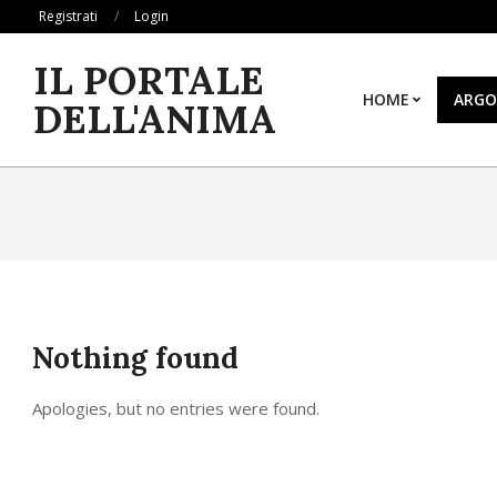
Skip
Registrati
Login
to
IL PORTALE
content
HOME
ARGO
DELL'ANIMA
Nothing found
Apologies, but no entries were found.