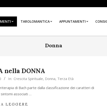
MENTI
TAROLOMANTICA
APPUNTAMENTI
CONSIG
Donna
A nella DONNA
0
In:
Crescita Spirituale
,
Donna
,
Terza Età
riterapia di Bach parte dalla classificazione dei caratteri di
i sintomi associati …
 A LEGGERE