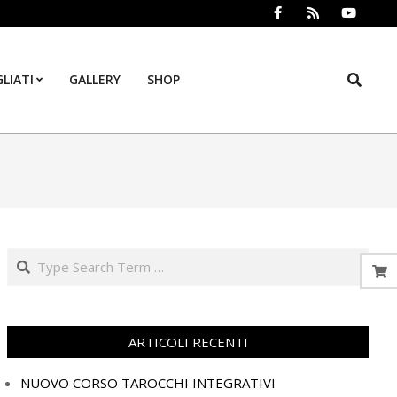
Search
LIATI
GALLERY
SHOP
Prim
Navi
Men
Search
ARTICOLI RECENTI
NUOVO CORSO TAROCCHI INTEGRATIVI