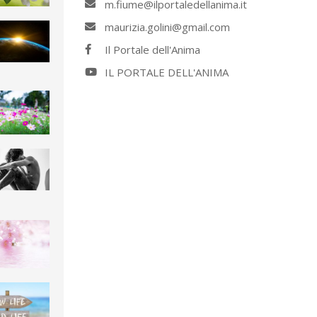
m.fiume@ilportaledellanima.it
maurizia.golini@gmail.com
Il Portale dell'Anima
IL PORTALE DELL'ANIMA