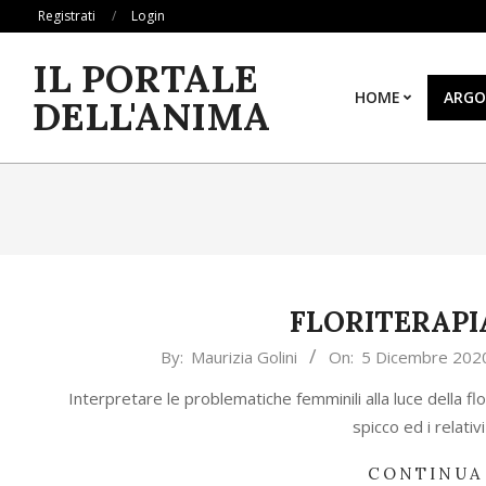
Skip
Registrati
Login
to
IL PORTALE
content
HOME
ARGO
DELL'ANIMA
FLORITERAPI
2020-
By:
Maurizia Golini
On:
5 Dicembre 202
12-
Interpretare le problematiche femminili alla luce della flo
05
spicco ed i relativ
CONTINUA