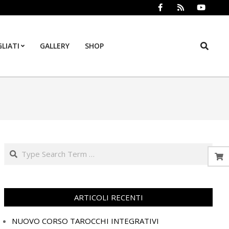
Search
LIATI
GALLERY
SHOP
Prim
Navi
Men
Search
ARTICOLI RECENTI
NUOVO CORSO TAROCCHI INTEGRATIVI