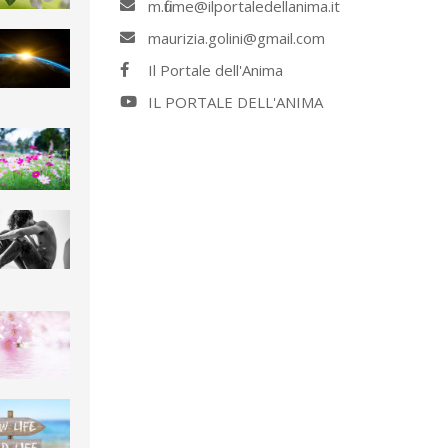
m.fiume@ilportaledellanima.it
maurizia.golini@gmail.com
Il Portale dell'Anima
IL PORTALE DELL'ANIMA