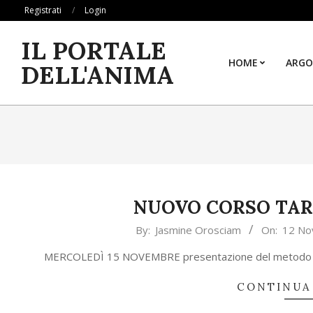
Skip
Registrati
Login
to
IL PORTALE
content
HOME
ARGO
DELL'ANIMA
NUOVO CORSO TAR
2023-
By:
Jasmine Orosciam
On:
12 No
11-
MERCOLEDÌ 15 NOVEMBRE presentazione del metodo 
12
CONTINUA