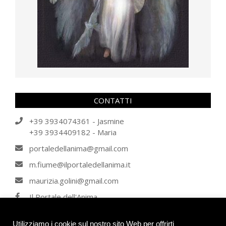
CONTATTI
+39 3934074361 - Jasmine
+39 3934409182 - Maria
portaledellanima@gmail.com
m.fiume@ilportaledellanima.it
maurizia.golini@gmail.com
Il Portale dell'Anima
IL PORTALE DELL'ANIMA
Utilizziamo i cookie sul nostro sito Web per offrirti