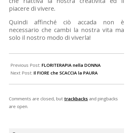
che riattiva la nostra creatività ed il
piacere di vivere.
Quindi affinché ciò accada non è
necessario che cambi la nostra vita ma
solo il nostro modo di viverla!
2020-
12-
Previous Post:
FLORITERAPIA nella DONNA
11
Next Post:
Il FIORE che SCACCIA la PAURA
Comments are closed, but
trackbacks
and pingbacks
are open.
Search