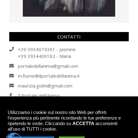
CONTATTI
+39 3934074361 - Jasmine
+39 3934409182 - Maria
portaledellanima@gmail.com
m.fiume@ilportaledellanima.it
maurizia.golini@gmail.com
Il Portale dell'Anima
IL PORTALE DELL'ANIMA
Utilizziamo i cookie sul nostro sito Web per offrirti
l'esperienza più pertinente ricordando le tue preferenze e
ripetendo le visite. Cliccando su
ACCETTA
acconsenti
© 2026 - IL PORTALE DELL'ANIMA - Tutti i diritti riservati. Tutti gli articoli, se
all'uso di TUTTI i cookie.
non contrariamente indicato, sono di proprietà intellettuale degli autori de Il
Portale dell'Anima e non possono essere utilizzati senza il consenso. Per