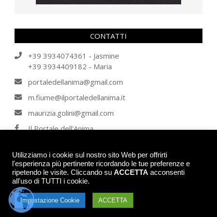
CONTATTI
+39 3934074361 - Jasmine
+39 3934409182 - Maria
portaledellanima@gmail.com
m.fiume@ilportaledellanima.it
maurizia.golini@gmail.com
Il Portale dell'Anima
IL PORTALE DELL'ANIMA
Utilizziamo i cookie sul nostro sito Web per offrirti
l'esperienza più pertinente ricordando le tue preferenze e
ripetendo le visite. Cliccando su
ACCETTA
acconsenti
© 2026 - IL PORTALE DELL'ANIMA - Tutti i diritti riservati. Tutti gli articoli, se
all'uso di TUTTI i cookie.
non contrariamente indicato, sono di proprietà intellettuale degli autori de Il
Portale dell'Anima e non possono essere utilizzati senza il consenso. Per
Impostazione Cookie
informazioni contattare Jasmine Orosciam oppure E-Mail:
ACCETTA
info@ilportaledellanima.it -
Privacy Policy