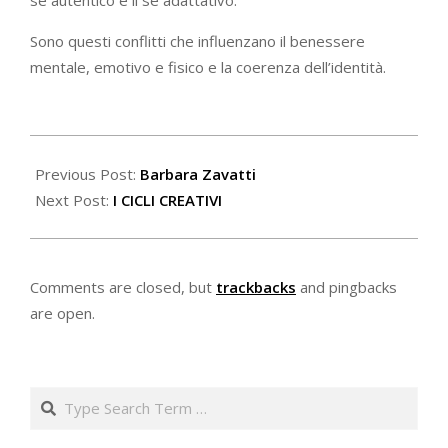
sé autentico e il sé adattativo.
Sono questi conflitti che influenzano il benessere
mentale, emotivo e fisico e la coerenza dell’identità.
2023-
07-
Previous Post:
Barbara Zavatti
06
Next Post:
I CICLI CREATIVI
Comments are closed, but
trackbacks
and pingbacks
are open.
Search