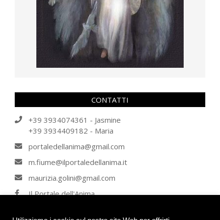
CONTATTI
+39 3934074361 - Jasmine
+39 3934409182 - Maria
portaledellanima@gmail.com
m.fiume@ilportaledellanima.it
maurizia.golini@gmail.com
Il Portale dell'Anima
IL PORTALE DELL'ANIMA