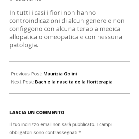
In tutti i casi i fiori non hanno
controindicazioni di alcun genere e non
configgono con alcuna terapia medica
allopatica o omeopatica e con nessuna
patologia.
2020-
06-
Previous Post:
Maurizia Golini
19
Next Post:
Bach e la nascita della floriterapia
LASCIA UN COMMENTO
Il tuo indirizzo email non sarà pubblicato.
I campi
obbligatori sono contrassegnati
*