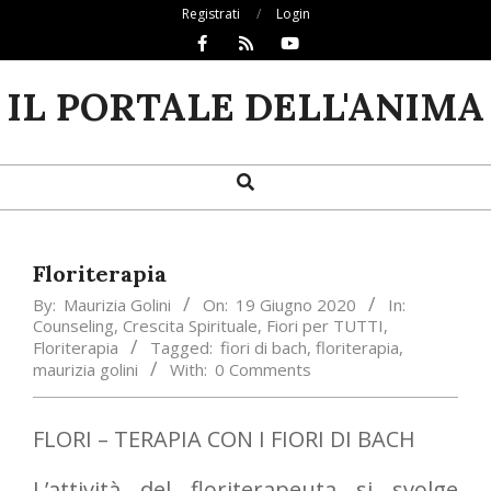
Skip
Registrati
Login
to
content
IL PORTALE DELL'ANIMA
Search
Primary
Navigation
Menu
Floriterapia
By:
Maurizia Golini
On:
19 Giugno 2020
In:
Counseling
,
Crescita Spirituale
,
Fiori per TUTTI
,
Floriterapia
Tagged:
fiori di bach
,
floriterapia
,
maurizia golini
With:
0 Comments
FLORI – TERAPIA CON I FIORI DI BACH
L’attività del floriterapeuta si svolge