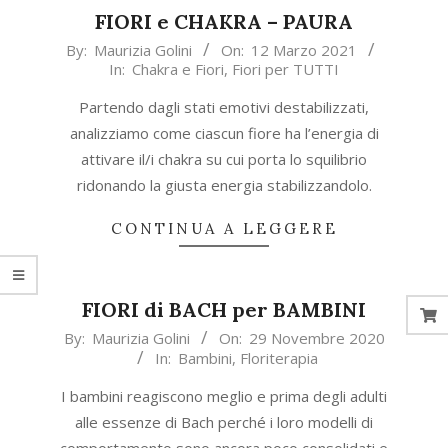
FIORI e CHAKRA – PAURA
2021-
By:
Maurizia Golini
On:
12 Marzo 2021
In:
Chakra e Fiori
,
Fiori per TUTTI
03-
12
Partendo dagli stati emotivi destabilizzati,
analizziamo come ciascun fiore ha l’energia di
attivare il/i chakra su cui porta lo squilibrio
ridonando la giusta energia stabilizzandolo.
CONTINUA A LEGGERE
FIORI di BACH per BAMBINI
2020-
By:
Maurizia Golini
On:
29 Novembre 2020
In:
Bambini
,
Floriterapia
11-
29
I bambini reagiscono meglio e prima degli adulti
alle essenze di Bach perché i loro modelli di