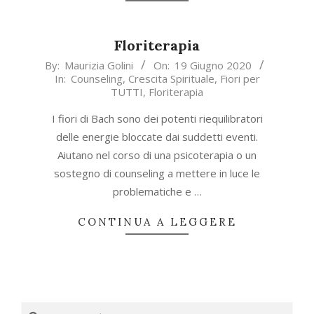
Floriterapia
2020-
By:
Maurizia Golini
On:
19 Giugno 2020
In:
Counseling
,
Crescita Spirituale
,
Fiori per
06-
TUTTI
,
Floriterapia
19
I fiori di Bach sono dei potenti riequilibratori
delle energie bloccate dai suddetti eventi.
Aiutano nel corso di una psicoterapia o un
sostegno di counseling a mettere in luce le
problematiche e …
CONTINUA A LEGGERE
Search