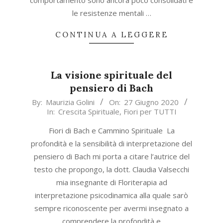
comportamento sono ancora poco consolidati e
le resistenze mentali …
CONTINUA A LEGGERE
La visione spirituale del
pensiero di Bach
2020-
By:
Maurizia Golini
On:
27 Giugno 2020
In:
Crescita Spirituale
,
Fiori per TUTTI
06-
27
Fiori di Bach e Cammino Spirituale La
profondità e la sensibilità di interpretazione del
pensiero di Bach mi porta a citare l’autrice del
testo che propongo, la dott. Claudia Valsecchi
mia insegnante di Floriterapia ad
interpretazione psicodinamica alla quale sarò
sempre riconoscente per avermi insegnato a
comprendere la profondità e