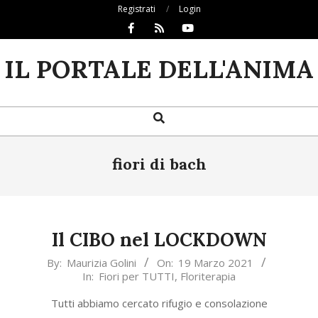
Skip
Registrati
Login
to
content
IL PORTALE DELL'ANIMA
Search
Primary
Navigation
Menu
fiori di bach
Il CIBO nel LOCKDOWN
2021-
By:
Maurizia Golini
On:
19 Marzo 2021
In:
Fiori per TUTTI
,
Floriterapia
03-
19
Tutti abbiamo cercato rifugio e consolazione