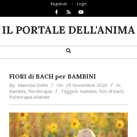
Skip
Registrati
Login
to
content
IL PORTALE DELL'ANIMA
Search
Primary
Navigation
Menu
FIORI di BACH per BAMBINI
By:
Maurizia Golini
On:
29 Novembre 2020
In:
Bambini
,
Floriterapia
Tagged:
bambini
,
fiori di bach
,
floriterapia infantile