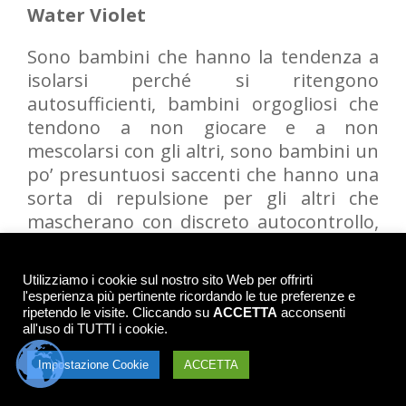
Water Violet
Sono bambini che hanno la tendenza a
isolarsi perché si ritengono
autosufficienti, bambini orgogliosi che
tendono a non giocare e a non
mescolarsi con gli altri, sono bambini un
po’ presuntuosi saccenti che hanno una
sorta di repulsione per gli altri che
mascherano con discreto autocontrollo,
hanno anche difficoltà su come
comportarsi in compagnia e a muoversi
Utilizziamo i cookie sul nostro sito Web per offrirti
al di fuori dei propri limiti.
l'esperienza più pertinente ricordando le tue preferenze e
ripetendo le visite. Cliccando su
ACCETTA
acconsenti
all'uso di TUTTI i cookie.
White chestnut
Impostazione Cookie
ACCETTA
Questi bambini sono tormentati da
pensieri ricorrenti sono bambini in