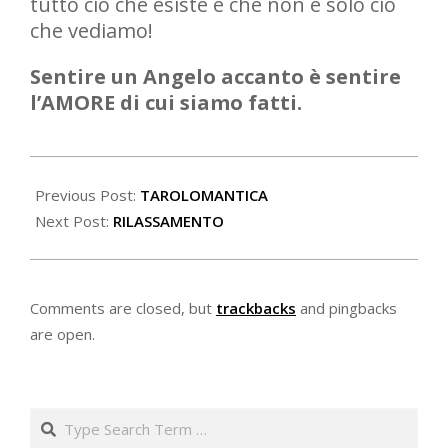
tutto ciò che esiste e che non è solo ciò
che vediamo!
Sentire un Angelo accanto è sentire
l’AMORE di cui siamo fatti.
2020-
10-
Previous Post:
TAROLOMANTICA
03
Next Post:
RILASSAMENTO
Comments are closed, but
trackbacks
and pingbacks
are open.
Search