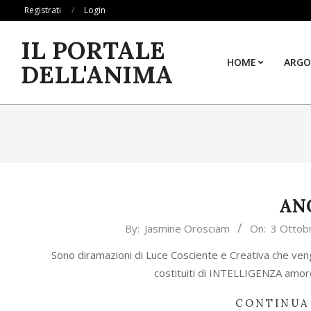
Skip
Registrati
Login
to
IL PORTALE
content
HOME
ARGO
DELL'ANIMA
AN
2020-
By:
Jasmine Orosciam
On:
3 Ottob
10-
Sono diramazioni di Luce Cosciente e Creativa che v
03
costituiti di INTELLIGENZA amo
CONTINUA