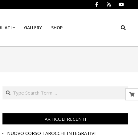
Search
LIATI
GALLERY
SHOP
Prim
Navi
Men
Search
ARTICOLI RECENTI
NUOVO CORSO TAROCCHI INTEGRATIVI