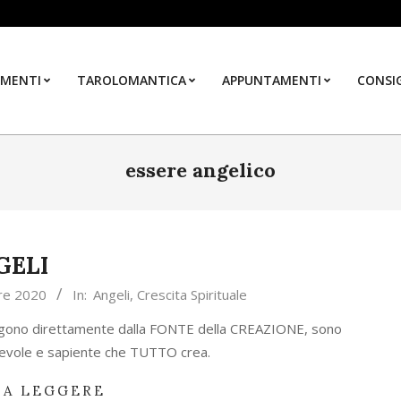
MENTI
TAROLOMANTICA
APPUNTAMENTI
CONSIG
essere angelico
GELI
re 2020
In:
Angeli
,
Crescita Spirituale
engono direttamente dalla FONTE della CREAZIONE, sono
revole e sapiente che TUTTO crea.
 A LEGGERE