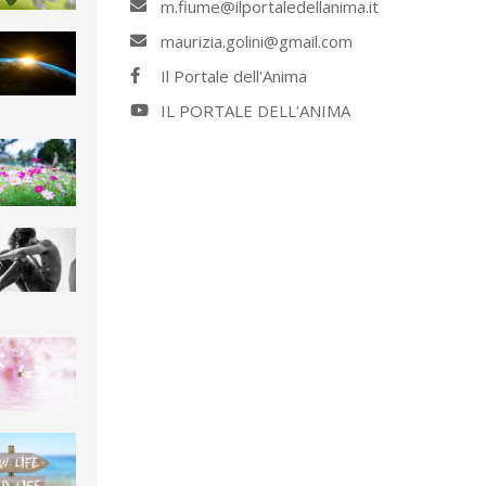
m.fiume@ilportaledellanima.it
maurizia.golini@gmail.com
Il Portale dell'Anima
IL PORTALE DELL'ANIMA