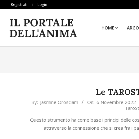
Skip
Registrati
Login
to
IL PORTALE
content
HOME
ARGO
DELL'ANIMA
Le TAROS
2022-
By:
Jasmine Orosciam
On:
6 Novembre 2022
TaroSt
11-
06
Questo strumento ha come base i principi delle cos
attraverso la connessione che si crea fra i pa