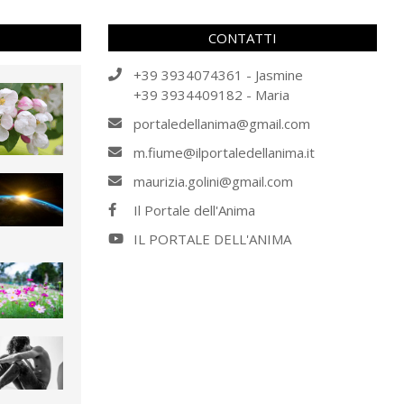
CONTATTI
+39 3934074361 - Jasmine
+39 3934409182 - Maria
portaledellanima@gmail.com
m.fiume@ilportaledellanima.it
maurizia.golini@gmail.com
Il Portale dell'Anima
IL PORTALE DELL'ANIMA