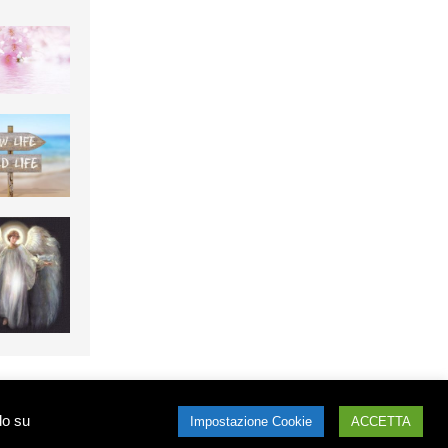
 e non possono essere utilizzati senza il consenso. Per informazioni contattare Jasmine
do su
Impostazione Cookie
ACCETTA