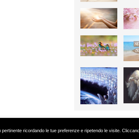
 contrariamente indicato, sono di proprietà intellettuale degli autori de Il Portale dell'Anima
iù pertinente ricordando le tue preferenze e ripetendo le visite. Cliccan
Orosciam oppure E-Mail: info@ilportaledellanima.it -
Privacy Policy