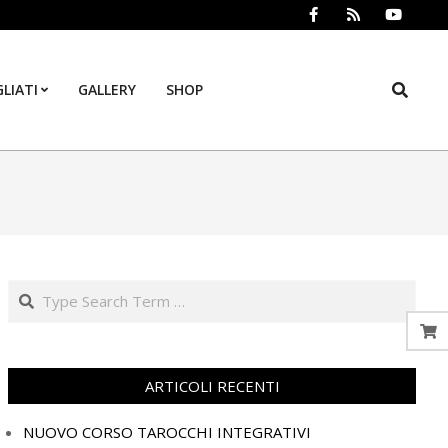
Search
LIATI
GALLERY
SHOP
Prim
Navi
Men
Search
ARTICOLI RECENTI
NUOVO CORSO TAROCCHI INTEGRATIVI