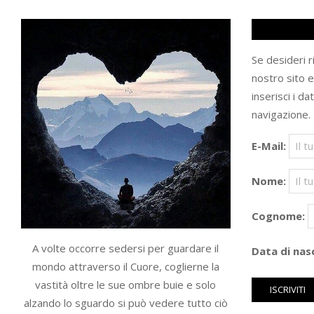
Se desideri 
nostro sito 
inserisci i da
navigazione.
E-Mail:
Nome:
Cognome:
A volte occorre sedersi per guardare il
Data di nasc
mondo attraverso il Cuore, coglierne la
vastità oltre le sue ombre buie e solo
alzando lo sguardo si può vedere tutto ciò