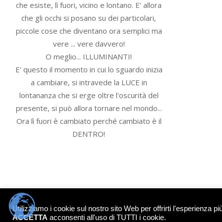
che esiste, lì fuori, vicino e lontano. E' allora
che gli occhi si posano su dei particolari,
piccole cose che diventano ora semplici ma
vere ... vere davvero!
O meglio... ILLUMINANTI!
E' questo il momento in cui lo sguardo inizia
a cambiare, si intravede la LUCE in
lontananza che si erge oltre l'oscurità del
presente, si può allora tornare nel mondo...
Ora lì fuori è cambiato perché cambiato è il
DENTRO!
© 2026 - IL PORTALE DELL'ANIMA - Tutti i diritti riservati. Tutti gli articoli, se non
Utilizziamo i cookie sul nostro sito Web per offrirti l'esperienza p
ACCETTA
acconsenti all'uso di TUTTI i cookie.