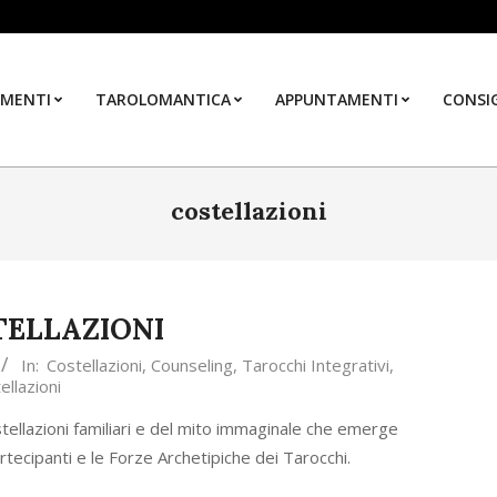
MENTI
TAROLOMANTICA
APPUNTAMENTI
CONSIG
costellazioni
TELLAZIONI
In:
Costellazioni
,
Counseling
,
Tarocchi Integrativi
,
ellazioni
tellazioni familiari e del mito immaginale che emerge
rtecipanti e le Forze Archetipiche dei Tarocchi.