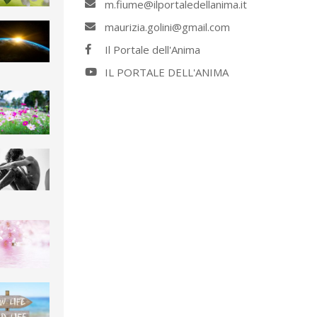
m.fiume@ilportaledellanima.it
maurizia.golini@gmail.com
Il Portale dell'Anima
IL PORTALE DELL'ANIMA