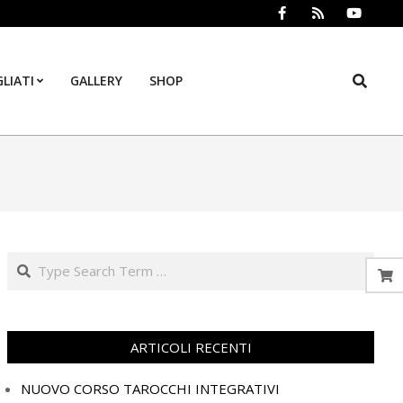
Search
LIATI
GALLERY
SHOP
Prim
Navi
Men
Search
ARTICOLI RECENTI
NUOVO CORSO TAROCCHI INTEGRATIVI