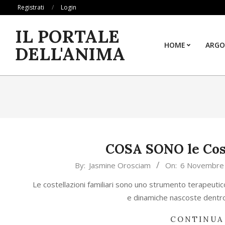
Skip
Registrati
Login
to
IL PORTALE
content
HOME
ARGO
DELL'ANIMA
COSA SONO le Cost
2022-
By:
Jasmine Orosciam
On:
6 Novembre
11-
Le costellazioni familiari sono uno strumento terapeutic
06
e dinamiche nascoste dentr
CONTINUA