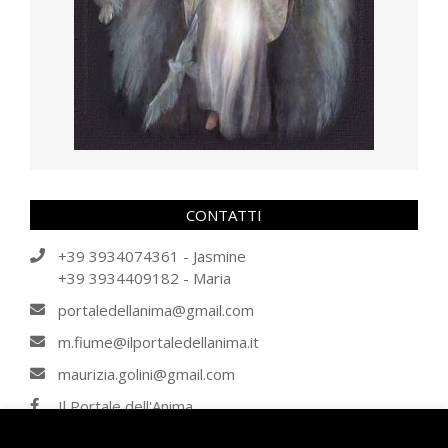
CONTATTI
+39 3934074361 - Jasmine
+39 3934409182 - Maria
portaledellanima@gmail.com
m.fiume@ilportaledellanima.it
maurizia.golini@gmail.com
Il Portale dell'Anima
IL PORTALE DELL'ANIMA