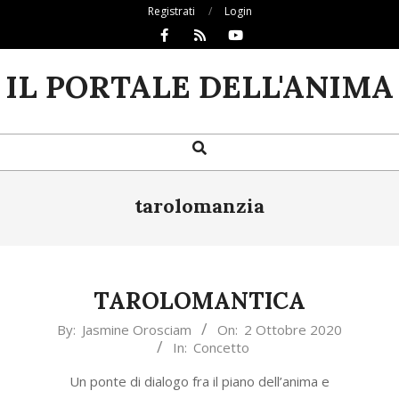
Skip
Registrati
Login
to
content
IL PORTALE DELL'ANIMA
Search
Primary
Navigation
Menu
tarolomanzia
TAROLOMANTICA
2020-
By:
Jasmine Orosciam
On:
2 Ottobre 2020
In:
Concetto
10-
02
Un ponte di dialogo fra il piano dell’anima e