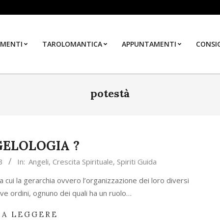
MENTI
TAROLOMANTICA
APPUNTAMENTI
CONSIG
potestà
NGELOLOGIA ?
3
In:
Angeli
,
Crescita Spirituale
,
Spiriti Guida
ra cui la gerarchia ovvero l’organizzazione dei loro diversi
ove ordini, ognuno dei quali ha un ruolo…
 A LEGGERE