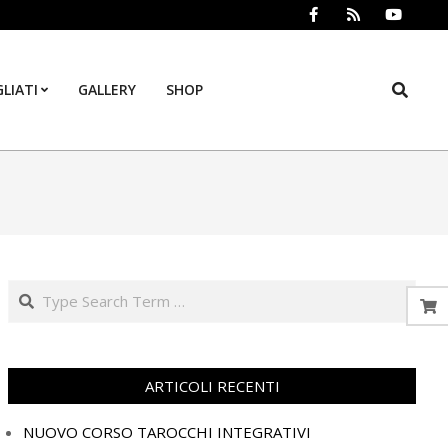
Search
LIATI
GALLERY
SHOP
Prim
Navi
Men
Search
ARTICOLI RECENTI
NUOVO CORSO TAROCCHI INTEGRATIVI