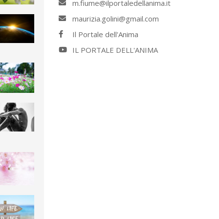
m.fiume@ilportaledellanima.it
maurizia.golini@gmail.com
Il Portale dell'Anima
IL PORTALE DELL'ANIMA