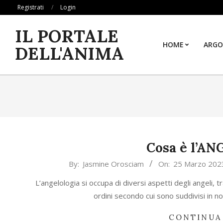
Skip
Registrati
Login
to
IL PORTALE
content
HOME
ARGO
DELL'ANIMA
Cosa è l’A
2023-
By:
Jasmine Orosciam
On:
25 Marzo 202
03-
L’angelologia si occupa di diversi aspetti degli angeli, t
25
ordini secondo cui sono suddivisi in n
CONTINUA