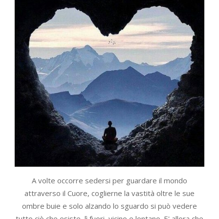
A volte occorre sedersi per guardare il mondo
attraverso il Cuore, coglierne la vastità oltre le sue
ombre buie e solo alzando lo sguardo si può vedere
tutto ciò che esiste, lì fuori, vicino e lontano. E' allora che