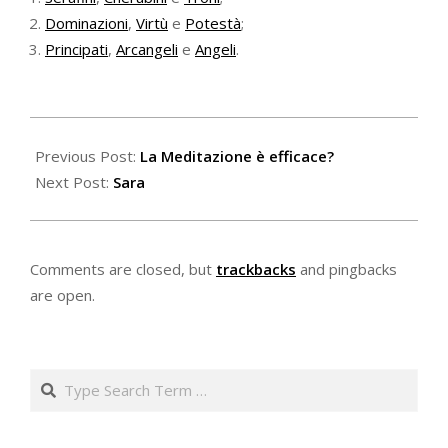
Dominazioni
,
Virtù
e
Potestà
;
Principati
,
Arcangeli
e
Angeli
.
2023-
03-
Previous Post:
La Meditazione è efficace?
25
Next Post:
Sara
Comments are closed, but
trackbacks
and pingbacks
are open.
Search