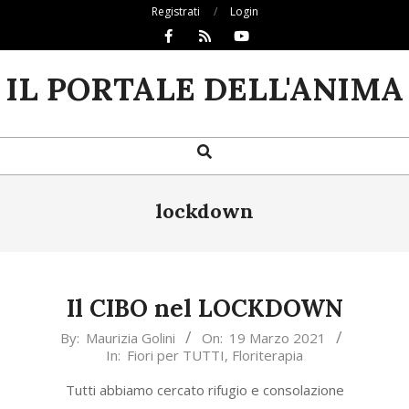
Skip
Registrati
Login
to
content
IL PORTALE DELL'ANIMA
Search
Primary
Navigation
Menu
lockdown
Il CIBO nel LOCKDOWN
2021-
By:
Maurizia Golini
On:
19 Marzo 2021
In:
Fiori per TUTTI
,
Floriterapia
03-
19
Tutti abbiamo cercato rifugio e consolazione