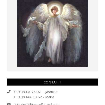
CONTATTI
+39 3934074361 - Jasmine
+39 3934409182 - Maria
portaledellanima@gmail.com