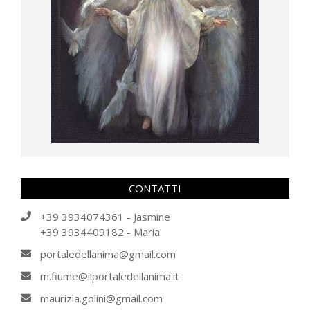
CONTATTI
+39 3934074361 - Jasmine
+39 3934409182 - Maria
portaledellanima@gmail.com
m.fiume@ilportaledellanima.it
maurizia.golini@gmail.com