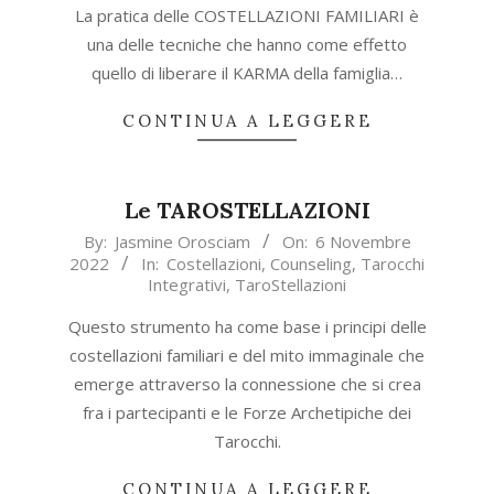
03
La pratica delle COSTELLAZIONI FAMILIARI è
una delle tecniche che hanno come effetto
quello di liberare il KARMA della famiglia…
CONTINUA A LEGGERE
Le TAROSTELLAZIONI
2022-
By:
Jasmine Orosciam
On:
6 Novembre
2022
In:
Costellazioni
,
Counseling
,
Tarocchi
11-
Integrativi
,
TaroStellazioni
06
Questo strumento ha come base i principi delle
costellazioni familiari e del mito immaginale che
emerge attraverso la connessione che si crea
fra i partecipanti e le Forze Archetipiche dei
Tarocchi.
CONTINUA A LEGGERE