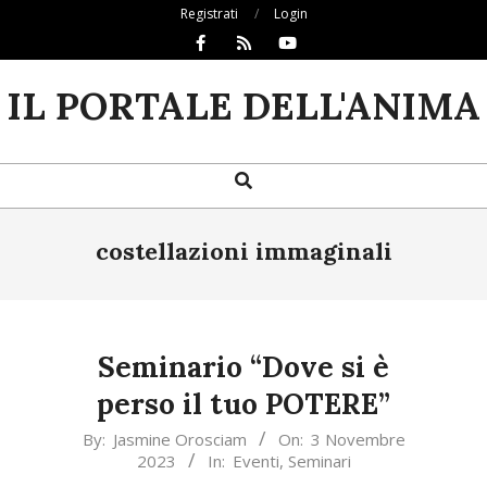
Skip
Registrati
Login
to
content
IL PORTALE DELL'ANIMA
Search
Primary
Navigation
Menu
costellazioni immaginali
Seminario “Dove si è
perso il tuo POTERE”
2023-
By:
Jasmine Orosciam
On:
3 Novembre
2023
In:
Eventi
,
Seminari
11-