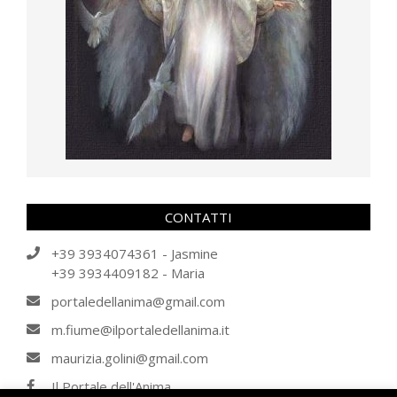
CONTATTI
+39 3934074361 - Jasmine
+39 3934409182 - Maria
portaledellanima@gmail.com
m.fiume@ilportaledellanima.it
maurizia.golini@gmail.com
Il Portale dell'Anima