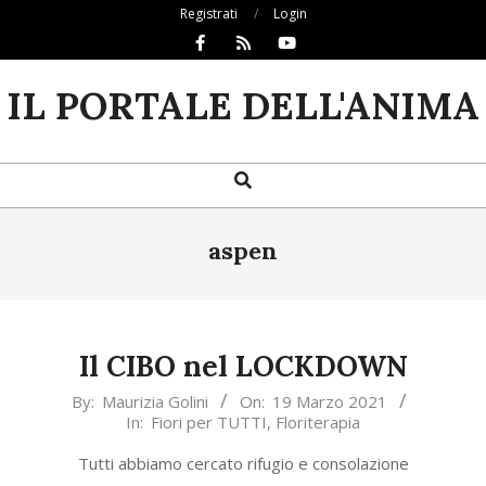
Skip
Registrati
Login
to
content
IL PORTALE DELL'ANIMA
Search
Primary
Navigation
Menu
aspen
Il CIBO nel LOCKDOWN
2021-
By:
Maurizia Golini
On:
19 Marzo 2021
In:
Fiori per TUTTI
,
Floriterapia
03-
19
Tutti abbiamo cercato rifugio e consolazione