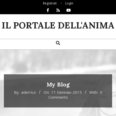
Skip
Registrati
Login
to
content
IL PORTALE DELL'ANIMA
Search
Primary
Navigation
Menu
My Blog
By:
aderrico
On:
11 Gennaio 2015
With:
0
Comments