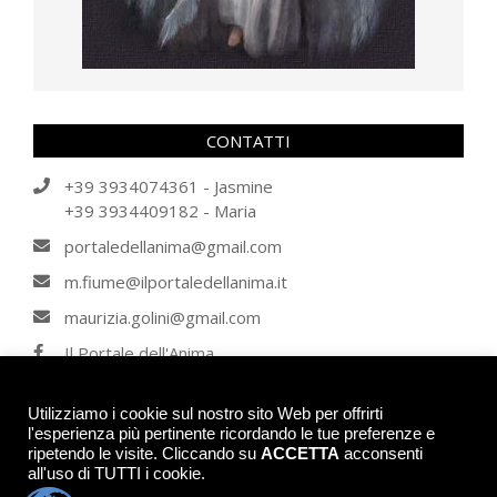
CONTATTI
+39 3934074361 - Jasmine
+39 3934409182 - Maria
portaledellanima@gmail.com
m.fiume@ilportaledellanima.it
maurizia.golini@gmail.com
Il Portale dell'Anima
IL PORTALE DELL'ANIMA
Utilizziamo i cookie sul nostro sito Web per offrirti
l'esperienza più pertinente ricordando le tue preferenze e
ripetendo le visite. Cliccando su
ACCETTA
acconsenti
© 2026 - IL PORTALE DELL'ANIMA - Tutti i diritti riservati. Tutti gli articoli, se
all'uso di TUTTI i cookie.
non contrariamente indicato, sono di proprietà intellettuale degli autori de Il