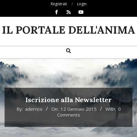
Skip
Registrati
Login
to
content
IL PORTALE DELL'ANIMA
Search
Primary
Navigation
Menu
Iscrizione alla Newsletter
By:
aderrico
On:
12 Gennaio 2015
With:
0
Comments