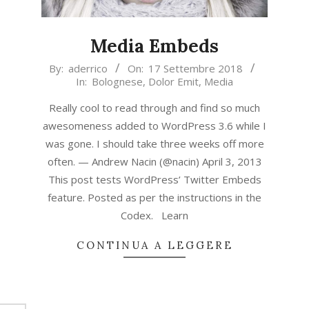
Media Embeds
2018-
By:
aderrico
On:
17 Settembre 2018
In:
Bolognese
,
Dolor Emit
,
Media
09-
17
Really cool to read through and find so much
awesomeness added to WordPress 3.6 while I
was gone. I should take three weeks off more
often. — Andrew Nacin (@nacin) April 3, 2013
This post tests WordPress’ Twitter Embeds
feature. Posted as per the instructions in the
Codex. Learn
CONTINUA A LEGGERE