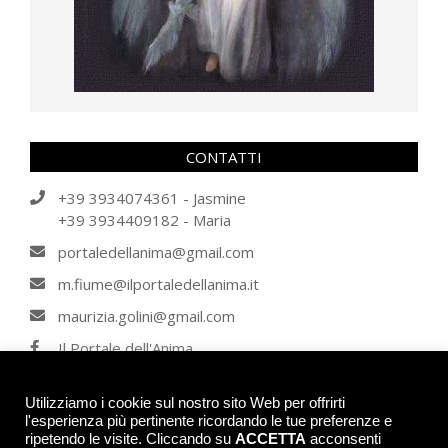
CONTATTI
+39 3934074361 - Jasmine
+39 3934409182 - Maria
portaledellanima@gmail.com
m.fiume@ilportaledellanima.it
maurizia.golini@gmail.com
Il Portale dell'Anima
IL PORTALE DELL'ANIMA
Utilizziamo i cookie sul nostro sito Web per offrirti
l'esperienza più pertinente ricordando le tue preferenze e
ripetendo le visite. Cliccando su
ACCETTA
acconsenti