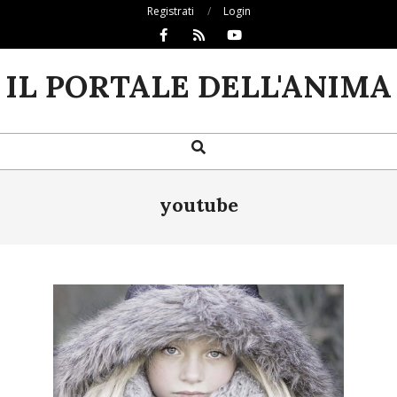
Skip
Registrati
Login
to
content
IL PORTALE DELL'ANIMA
Search
Primary
Navigation
Menu
youtube