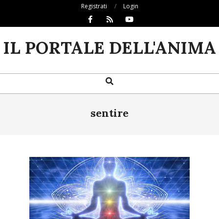
Skip
Registrati
Login
to
content
IL PORTALE DELL'ANIMA
Search
Primary
Navigation
Menu
sentire