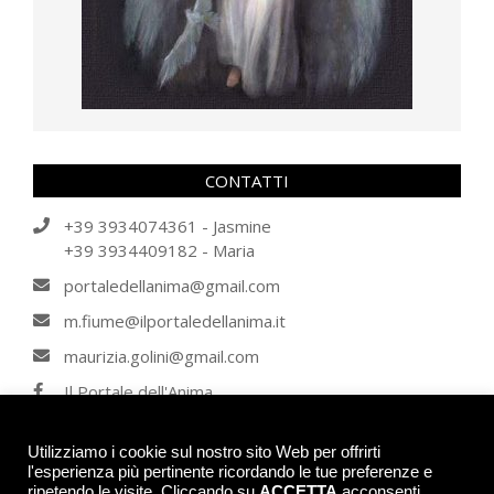
CONTATTI
+39 3934074361 - Jasmine
+39 3934409182 - Maria
portaledellanima@gmail.com
m.fiume@ilportaledellanima.it
maurizia.golini@gmail.com
Il Portale dell'Anima
IL PORTALE DELL'ANIMA
Utilizziamo i cookie sul nostro sito Web per offrirti
l'esperienza più pertinente ricordando le tue preferenze e
ripetendo le visite. Cliccando su
ACCETTA
acconsenti