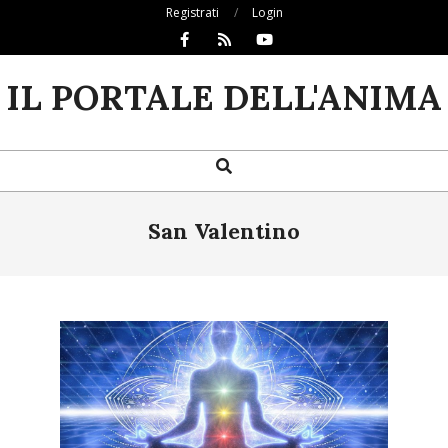
Skip
Registrati
Login
to
content
IL PORTALE DELL'ANIMA
Search
Primary
Navigation
Menu
San Valentino