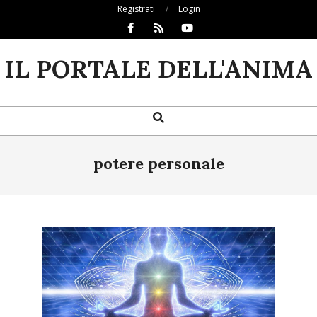
Skip
Registrati
Login
to
content
IL PORTALE DELL'ANIMA
Search
Primary
Navigation
Menu
potere personale