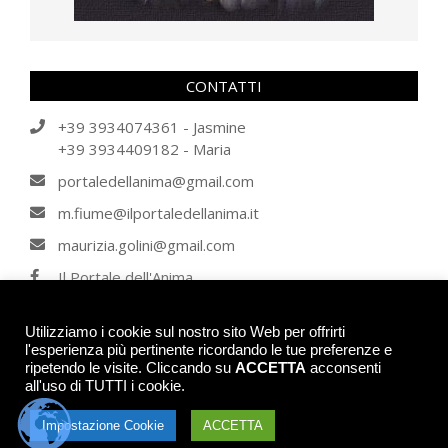
CONTATTI
+39 3934074361 - Jasmine
+39 3934409182 - Maria
portaledellanima@gmail.com
m.fiume@ilportaledellanima.it
maurizia.golini@gmail.com
Il Portale dell'Anima
IL PORTALE DELL'ANIMA
Utilizziamo i cookie sul nostro sito Web per offrirti
l'esperienza più pertinente ricordando le tue preferenze e
ripetendo le visite. Cliccando su
ACCETTA
acconsenti
© 2026 - IL PORTALE DELL'ANIMA - Tutti i diritti riservati. Tutti gli articoli, se
all'uso di TUTTI i cookie.
non contrariamente indicato, sono di proprietà intellettuale degli autori de Il
Portale dell'Anima e non possono essere utilizzati senza il consenso. Per
informazioni contattare Jasmine Orosciam oppure E-Mail:
Impostazione Cookie
ACCETTA
info@ilportaledellanima.it -
Privacy Policy