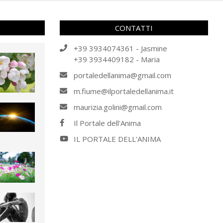
CONTATTI
+39 3934074361 - Jasmine
+39 3934409182 - Maria
portaledellanima@gmail.com
m.fiume@ilportaledellanima.it
maurizia.golini@gmail.com
Il Portale dell'Anima
IL PORTALE DELL'ANIMA