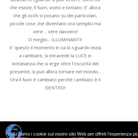
che esiste, lì fuori, vicino e lontano. E' allora
che gli occhi si posano su dei particolari,
piccole cose che diventano ora semplici ma
vere ... vere davvero!
O meglio... ILLUMINANTI!
E' questo il momento in cui lo sguardo inizia
a cambiare, si intravede la LUCE in
lontananza che si erge oltre l'oscurità del
presente, si può allora tornare nel mondo...
Ora lì fuori è cambiato perché cambiato è il
DENTRO!
© 2026 - IL PORTALE DELL'ANIMA - Tutti i diritti riservati. Tutti gli articoli, se non
Utilizziamo i cookie sul nostro sito Web per offrirti l'esperienza p