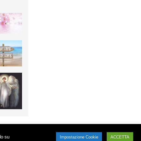
 e non possono essere utilizzati senza il consenso. Per informazioni contattare Jasmine
do su
Impostazione Cookie
ACCETTA