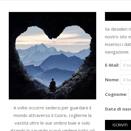
Se desideri 
nostro sito 
inserisci i da
navigazione.
E-Mail:
Nome:
Cognome:
A volte occorre sedersi per guardare il
Data di nasc
mondo attraverso il Cuore, coglierne la
vastità oltre le sue ombre buie e solo
alzando lo sguardo si può vedere tutto ciò