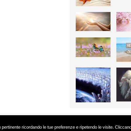
 contrariamente indicato, sono di proprietà intellettuale degli autori de Il Portale dell'Anima
iù pertinente ricordando le tue preferenze e ripetendo le visite. Cliccan
Orosciam oppure E-Mail: info@ilportaledellanima.it -
Privacy Policy