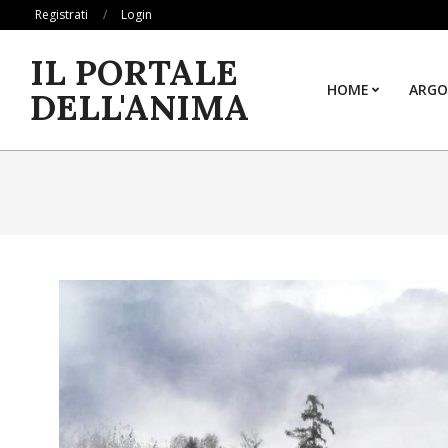
Skip
Registrati
Login
to
IL PORTALE
content
HOME
ARGO
DELL'ANIMA