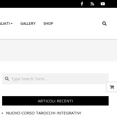
Search
LIATI
GALLERY
SHOP
Prim
Navi
Men
Search
ARTICOLI RECENTI
NUOVO CORSO TAROCCHI INTEGRATIVI