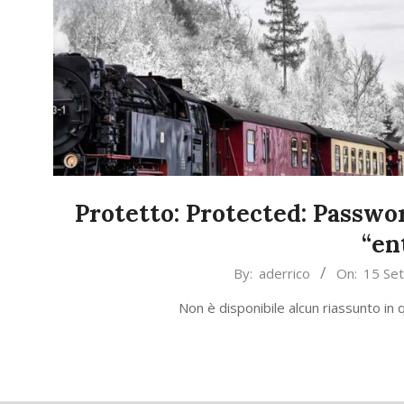
Protetto: Protected: Passwo
“en
2018-
By:
aderrico
On:
15 Se
09-
Non è disponibile alcun riassunto in q
15