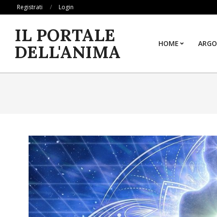
Skip
Registrati
Login
to
IL PORTALE
content
HOME
ARGO
DELL'ANIMA