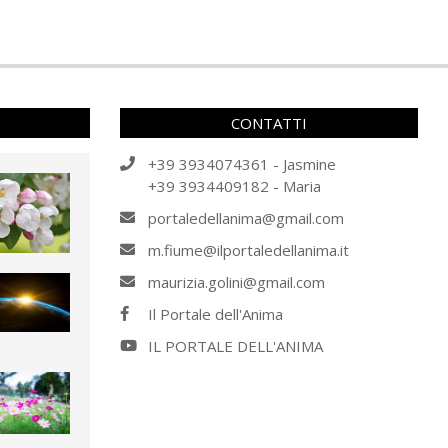
CONTATTI
+39 3934074361 - Jasmine
+39 3934409182 - Maria
portaledellanima@gmail.com
m.fiume@ilportaledellanima.it
maurizia.golini@gmail.com
Il Portale dell'Anima
IL PORTALE DELL'ANIMA