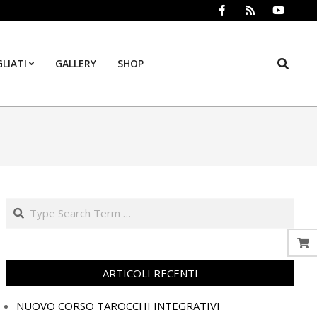
Search
LIATI
GALLERY
SHOP
Prim
Navi
Men
Search
ARTICOLI RECENTI
NUOVO CORSO TAROCCHI INTEGRATIVI