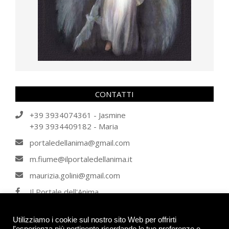
CONTATTI
+39 3934074361 - Jasmine
+39 3934409182 - Maria
portaledellanima@gmail.com
m.fiume@ilportaledellanima.it
maurizia.golini@gmail.com
Il Portale dell'Anima
IL PORTALE DELL'ANIMA
Utilizziamo i cookie sul nostro sito Web per offrirti