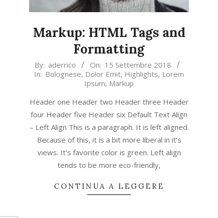
Markup: HTML Tags and
Formatting
2018-
By:
aderrico
On:
15 Settembre 2018
In:
Bolognese
,
Dolor Emit
,
Highlights
,
Lorem
09-
Ipsum
,
Markup
15
Header one Header two Header three Header
four Header five Header six Default Text Align
– Left Align This is a paragraph. It is left aligned.
Because of this, it is a bit more liberal in it’s
views. It’s favorite color is green. Left align
tends to be more eco-friendly,
CONTINUA A LEGGERE