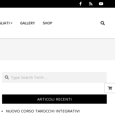
Search
LIATI
GALLERY
SHOP
Prim
Navi
Men
Search
ARTICOLI RECENTI
NUOVO CORSO TAROCCHI INTEGRATIVI