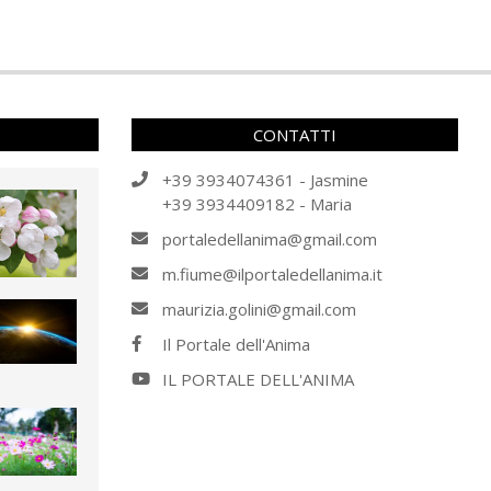
CONTATTI
+39 3934074361 - Jasmine
+39 3934409182 - Maria
portaledellanima@gmail.com
m.fiume@ilportaledellanima.it
maurizia.golini@gmail.com
Il Portale dell'Anima
IL PORTALE DELL'ANIMA