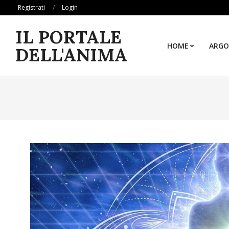
Skip
Registrati
Login
to
IL PORTALE
content
HOME
ARGO
DELL'ANIMA