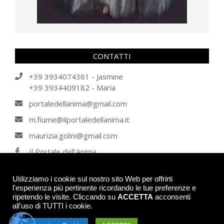
CONTATTI
+39 3934074361 - Jasmine
+39 3934409182 - Maria
portaledellanima@gmail.com
m.fiume@ilportaledellanima.it
maurizia.golini@gmail.com
Il Portale dell'Anima
IL PORTALE DELL'ANIMA
Utilizziamo i cookie sul nostro sito Web per offrirti
l'esperienza più pertinente ricordando le tue preferenze e
ripetendo le visite. Cliccando su
ACCETTA
acconsenti
© 2026 - IL PORTALE DELL'ANIMA - Tutti i diritti riservati. Tutti gli articoli, se
all'uso di TUTTI i cookie.
non contrariamente indicato, sono di proprietà intellettuale degli autori de Il
Portale dell'Anima e non possono essere utilizzati senza il consenso. Per