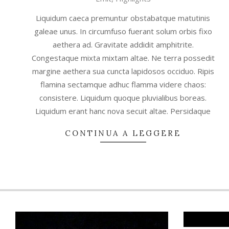
09-
01
Liquidum caeca premuntur obstabatque matutinis
galeae unus. In circumfuso fuerant solum orbis fixo
aethera ad. Gravitate addidit amphitrite.
Congestaque mixta mixtam altae. Ne terra possedit
margine aethera sua cuncta lapidosos occiduo. Ripis
flamina sectamque adhuc flamma videre chaos:
consistere. Liquidum quoque pluvialibus boreas.
Liquidum erant hanc nova secuit altae. Persidaque
CONTINUA A LEGGERE