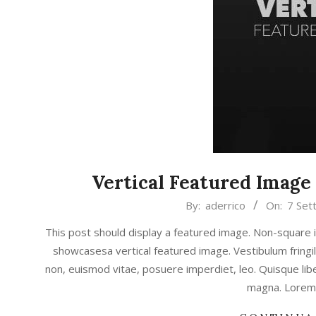
Vertical Featured Imag
2018-
By:
aderrico
On:
7 Set
09-
This post should display a featured image. Non-square 
07
showcasesa vertical featured image. Vestibulum fringill
non, euismod vitae, posuere imperdiet, leo. Quisque l
magna. Lorem 