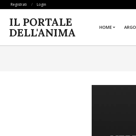
Skip
Registrati
Login
to
IL PORTALE
content
HOME
ARGO
DELL'ANIMA