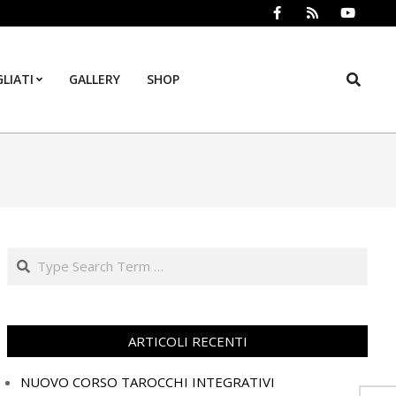
Search
LIATI
GALLERY
SHOP
Prim
Navi
Men
Search
ARTICOLI RECENTI
NUOVO CORSO TAROCCHI INTEGRATIVI