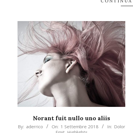
CONTINUA
Norant fuit nullo uno aliis
2018-
By:
aderrico
On:
1 Settembre 2018
In:
Dolor
Emit
,
Highlights