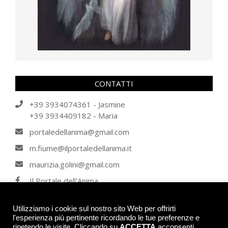
CONTATTI
+39 3934074361 - Jasmine
+39 3934409182 - Maria
portaledellanima@gmail.com
m.fiume@ilportaledellanima.it
maurizia.golini@gmail.com
Il Portale dell'Anima
IL PORTALE DELL'ANIMA
Utilizziamo i cookie sul nostro sito Web per offrirti
l'esperienza più pertinente ricordando le tue preferenze e
ripetendo le visite. Cliccando su
ACCETTA
acconsenti