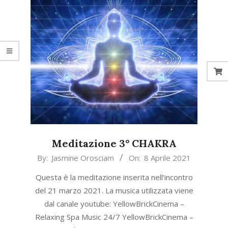
Meditazione 3° CHAKRA
2021-
By:
Jasmine Orosciam
On:
8 Aprile 2021
04-
Questa è la meditazione inserita nell’incontro
08
del 21 marzo 2021. La musica utilizzata viene
dal canale youtube: YellowBrickCinema –
Relaxing Spa Music 24/7 YellowBrickCinema –