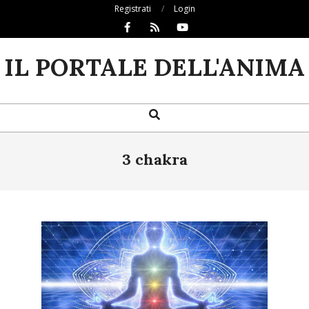
Skip
Registrati
Login
to
content
IL PORTALE DELL'ANIMA
Search
Primary
Navigation
Menu
3 chakra