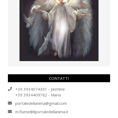
CONTATTI
+39 3934074361 - Jasmine
+39 3934409182 - Maria
portaledellanima@gmail.com
m.fiume@ilportaledellanima.it