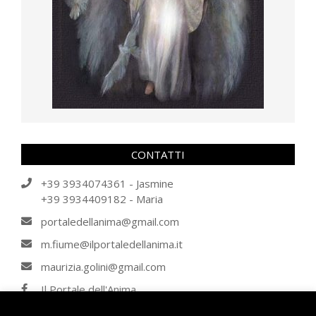
CONTATTI
+39 3934074361 - Jasmine
+39 3934409182 - Maria
portaledellanima@gmail.com
m.fiume@ilportaledellanima.it
maurizia.golini@gmail.com
Il Portale dell'Anima
IL PORTALE DELL'ANIMA