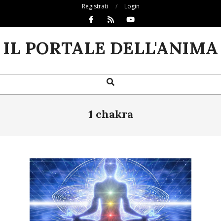
Skip
Registrati
Login
to
content
IL PORTALE DELL'ANIMA
Search
Primary
Navigation
Menu
1 chakra